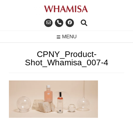
Skip
to
content
MENU
CPNY_Product-
Shot_Whamisa_007-4